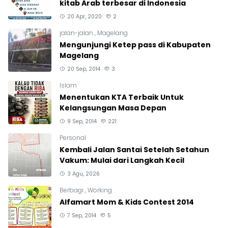
kitab Arab terbesar di Indonesia
20 Apr, 2020
2
jalan-jalan
,
Magelang
Mengunjungi Ketep pass di Kabupaten
Magelang
20 Sep, 2014
3
Islam
Menentukan KTA Terbaik Untuk
Kelangsungan Masa Depan
9 Sep, 2014
221
Personal
Kembali Jalan Santai Setelah Setahun
Vakum: Mulai dari Langkah Kecil
3 Agu, 2026
Berbagi
,
Working
Alfamart Mom & Kids Contest 2014
7 Sep, 2014
5