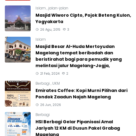
Islam
,
jalan-jalan
Masjid Wiworo Cipto, Pojok Beteng Kulon,
Yogyakarta
26 Agu, 2015
3
Islam
Masjid Besar Al-Huda Mertoyudan
Magelang tempat beribadah dan
beristirahat bagi para pemudik yang
melintasi jalur Magelang-Jogja,
21 Feb, 2024
2
Berbagi
,
UKM
Emirates Coffee: Kopi Murni Pilihan dari
Pondok Zaadun Najah Magelang
26 Jun, 2026
Berbagi
HSI Berbagi Gelar Pipanisasi Amal
Jariyah 12 KM di Dusun Pakel Grabag
Magelang