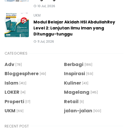
10 Jul, 2026
UKM
Modul Belajar Akidah HSI AbdullahRoy
Level 2: Lanjutan Ilmu Iman yang
Ditunggu-tunggu
11 Jul, 2026
CATEGORIES
Adv
Berbagi
[78]
[186]
Bloggesphere
Inspirasi
[49]
[59]
Islam
Kuliner
[412]
[43]
LOKER
Magelang
[14]
[145]
Properti
Retail
[17]
[11]
UKM
jalan-jalan
[69]
[100]
RECENT POST