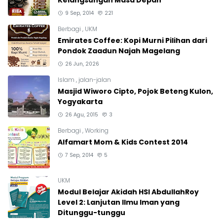
Kelangsungan Masa Depan
9 Sep, 2014
221
Berbagi
,
UKM
Emirates Coffee: Kopi Murni Pilihan dari
Pondok Zaadun Najah Magelang
26 Jun, 2026
Islam
,
jalan-jalan
Masjid Wiworo Cipto, Pojok Beteng Kulon,
Yogyakarta
26 Agu, 2015
3
Berbagi
,
Working
Alfamart Mom & Kids Contest 2014
7 Sep, 2014
5
UKM
Modul Belajar Akidah HSI AbdullahRoy
Level 2: Lanjutan Ilmu Iman yang
Ditunggu-tunggu