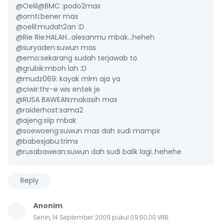
@Oelil@BMC :podo2mas
@omti:bener mas
@oelil:mudah2an :D
@Rie Rie:HALAH...alesanmu mbak...heheh
@suryaden:suwun mas
@emo:sekarang sudah terjawab to
@grubik:mboh lah :D
@mudz069: kayak mlm aja ya
@ciwir:thr-e wis entek je
@RUSA BAWEAN:makasih mas
@raiderhost:sama2
@ajeng:siip mbak
@soewoeng:suwun mas dah sudi mampir
@babesjabu:trims
@rusabawean:suwun dah sudi balik lagi..hehehe
Reply
Anonim
Senin, 14 September 2009 pukul 09.50.00 WIB