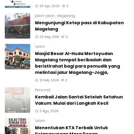
20 Apr, 2020
2
jalan-jalan
,
Magelang
Mengunjungi Ketep pass di Kabupaten
Magelang
20 Sep, 2014
3
Islam
Masjid Besar Al-Huda Mertoyudan
Magelang tempat beribadah dan
beristirahat bagi para pemudik yang
melintasi jalur Magelang-Jogja,
21 Feb, 2024
2
Personal
Kembali Jalan Santai Setelah Setahun
Vakum: Mulai dari Langkah Kecil
3 Agu, 2026
Islam
Menentukan KTA Terbaik Untuk