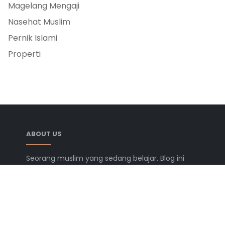
Magelang Mengaji
Nasehat Muslim
Pernik Islami
Properti
ABOUT US
Seorang muslim yang sedang belajar. Blog ini
berisi catatan, tulisan, dan berbagai informasi
yang semoga bermanfaat.
LEARN MORE