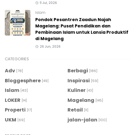
11 Jul, 2026
Islam
Pondok Pesantren Zaadun Najah
Magelang: Pusat Pendidikan dan
Pembinaan Islam untuk Lansia Produktif
di Magelang
26 Jun, 2026
CATEGORIES
Adv
Berbagi
[78]
[186]
Bloggesphere
Inspirasi
[49]
[59]
Islam
Kuliner
[413]
[43]
LOKER
Magelang
[14]
[145]
Properti
Retail
[17]
[11]
UKM
jalan-jalan
[69]
[100]