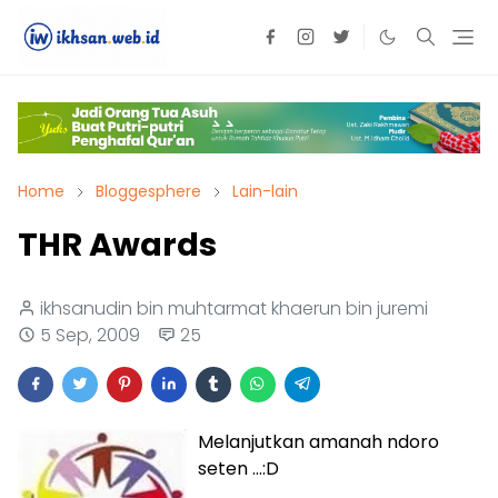
Home
Bloggesphere
Lain-lain
THR Awards
ikhsanudin bin muhtarmat khaerun bin juremi
5 Sep, 2009
25
Melanjutkan amanah
ndoro
seten
...:D