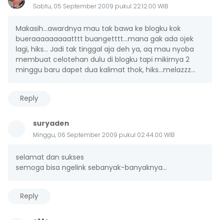
Sabtu, 05 September 2009 pukul 22.12.00 WIB
Makasih...awardnya mau tak bawa ke blogku kok
bueraaaaaaaaatttt buangetttt...mana gak ada ojek
lagi, hiks... Jadi tak tinggal aja deh ya, aq mau nyoba
membuat celotehan dulu di blogku tapi mikirnya 2
minggu baru dapet dua kalimat thok, hiks...melazzz...
Reply
suryaden
Minggu, 06 September 2009 pukul 02.44.00 WIB
selamat dan sukses
semoga bisa ngelink sebanyak-banyaknya...
Reply