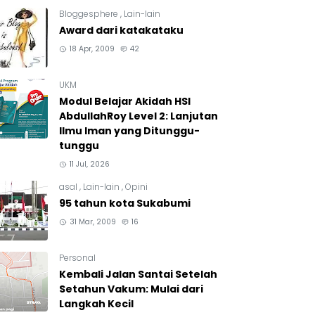
Bloggesphere
,
Lain-lain
Award dari katakataku
18 Apr, 2009
42
UKM
Modul Belajar Akidah HSI
AbdullahRoy Level 2: Lanjutan
Ilmu Iman yang Ditunggu-
tunggu
11 Jul, 2026
asal
,
Lain-lain
,
Opini
95 tahun kota Sukabumi
31 Mar, 2009
16
Personal
Kembali Jalan Santai Setelah
Setahun Vakum: Mulai dari
Langkah Kecil