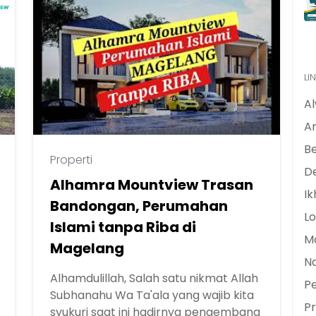
LI
A
Ar
B
Properti
De
Alhamra Mountview Trasan
Ik
Bandongan, Perumahan
Lo
Islami tanpa Riba di
M
Magelang
N
Alhamdulillah, Salah satu nikmat Allah
Pe
Subhanahu Wa Ta'ala yang wajib kita
Pr
syukuri saat ini hadirnya pengembang