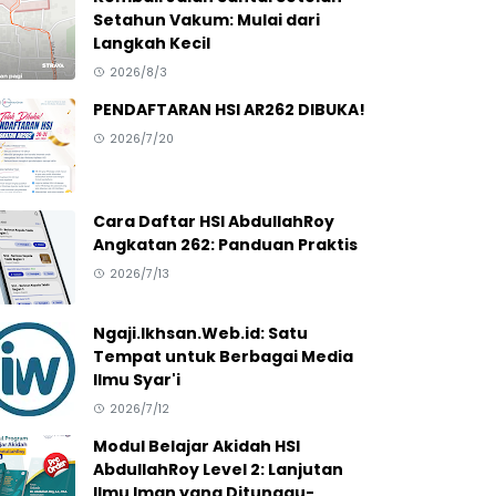
Setahun Vakum: Mulai dari
Langkah Kecil
2026/8/3
PENDAFTARAN HSI AR262 DIBUKA!
2026/7/20
Cara Daftar HSI AbdullahRoy
Angkatan 262: Panduan Praktis
2026/7/13
Ngaji.Ikhsan.Web.id: Satu
Tempat untuk Berbagai Media
Ilmu Syar'i
2026/7/12
Modul Belajar Akidah HSI
AbdullahRoy Level 2: Lanjutan
Ilmu Iman yang Ditunggu-