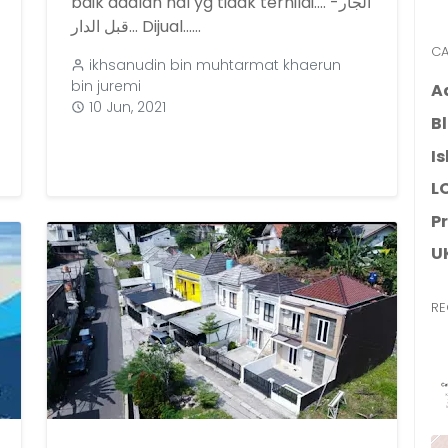
baik adalah hal yg tidak ternilai.... -الجار
قبل الدار... Dijual......
CA
ikhsanudin bin muhtarmat khaerun
bin juremi
A
10 Jun, 2021
B
I
L
P
U
RE