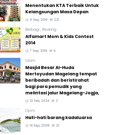
Menentukan KTA Terbaik Untuk
Kelangsungan Masa Depan
9 Sep, 2014
221
Berbagi
,
Working
Alfamart Mom & Kids Contest
2014
7 Sep, 2014
5
Islam
Masjid Besar Al-Huda
Mertoyudan Magelang tempat
beribadah dan beristirahat
bagi para pemudik yang
melintasi jalur Magelang-Jogja,
21 Feb, 2024
2
Opini
Hati-hati barang kadaluarsa
14 Sep, 2008
21