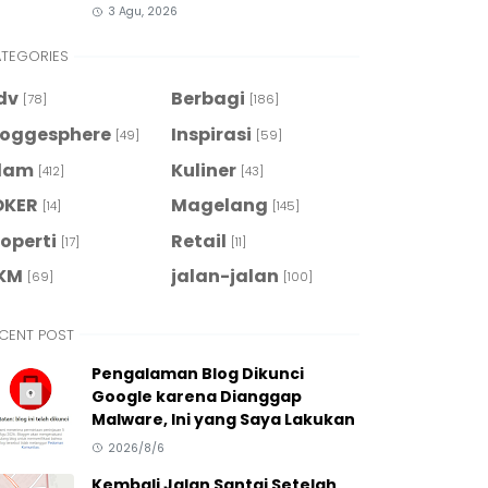
3 Agu, 2026
TEGORIES
dv
Berbagi
[78]
[186]
loggesphere
Inspirasi
[49]
[59]
slam
Kuliner
[412]
[43]
OKER
Magelang
[14]
[145]
roperti
Retail
[17]
[11]
KM
jalan-jalan
[69]
[100]
CENT POST
Pengalaman Blog Dikunci
Google karena Dianggap
Malware, Ini yang Saya Lakukan
2026/8/6
Kembali Jalan Santai Setelah