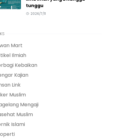
tunggu
2026/7/11
NKS
lwan Mart
tikel Ilmiah
erbagi Kebaikan
ngar Kajian
hsan Link
ker Muslim
agelang Mengaji
asehat Muslim
rnik Islami
operti