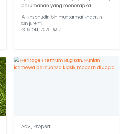
perumahan yang menerapka...
ikhsanudin bin muhtarmat khaerun
bin juremi
13 Okt, 2020
2
Adv
,
Properti