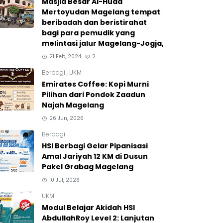
Masjid Besar Al-Huda
Mertoyudan Magelang tempat
beribadah dan beristirahat
bagi para pemudik yang
melintasi jalur Magelang-Jogja,
21 Feb, 2024
2
Berbagi
,
UKM
Emirates Coffee: Kopi Murni
Pilihan dari Pondok Zaadun
Najah Magelang
26 Jun, 2026
Berbagi
HSI Berbagi Gelar Pipanisasi
Amal Jariyah 12 KM di Dusun
Pakel Grabag Magelang
10 Jul, 2026
UKM
Modul Belajar Akidah HSI
AbdullahRoy Level 2: Lanjutan