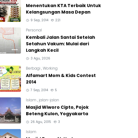
Menentukan KTA Terbaik Untuk
Kelangsungan Masa Depan
9 Sep, 2014
221
Personal
Kembali Jalan Santai Setelah
Setahun Vakum: Mulai dari
Langkah Kecil
3 Agu, 2026
Berbagi
,
Working
Alfamart Mom & Kids Contest
2014
7 Sep, 2014
5
Islam
,
jalan-jalan
Masjid Wiworo Cipto, Pojok
Beteng Kulon, Yogyakarta
26 Agu, 2015
3
Islam