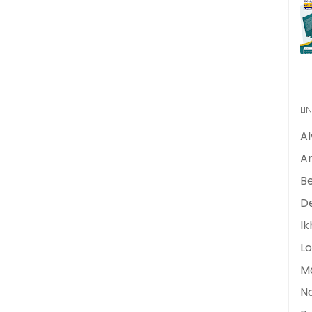
LI
A
Ar
B
De
Ik
Lo
M
N