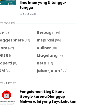
Ilmu Iman yang Ditunggu-
tunggu
11 Jul, 2026
TEGORIES
dv
Berbagi
[78]
[186]
loggesphere
Inspirasi
[49]
[59]
slam
Kuliner
[412]
[43]
OKER
Magelang
[14]
[145]
roperti
Retail
[17]
[11]
KM
jalan-jalan
[69]
[100]
CENT POST
Pengalaman Blog Dikunci
Google karena Dianggap
Malware, Ini yang Saya Lakukan