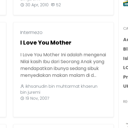
30 Apr, 2010
52
CA
Intermezo
A
I Love You Mother
B
I Love You Mother Ini adalah mengenai
I
Nilai kasih Ibu dari Seorang Anak yang
L
mendapatkan ibunya sedang sibuk
menyediakan makan malam di d...
P
U
ikhsanudin bin muhtarmat khaerun
bin juremi
19 Nov, 2007
RE