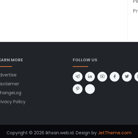
Pe
Pr
EARN MORE
FOLLOW US
dvertise
isclaimer
hangeLog
rivacy Policy
Copyright © 2026 Ikhsan.web.id. Design by
JetTheme.com