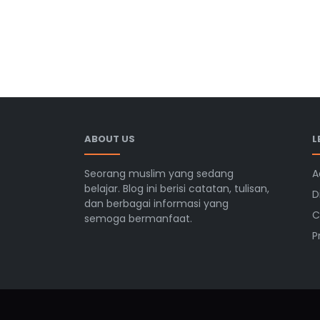
ABOUT US
L
Seorang muslim yang sedang
A
belajar. Blog ini berisi catatan, tulisan,
D
dan berbagai informasi yang
C
semoga bermanfaat.
P