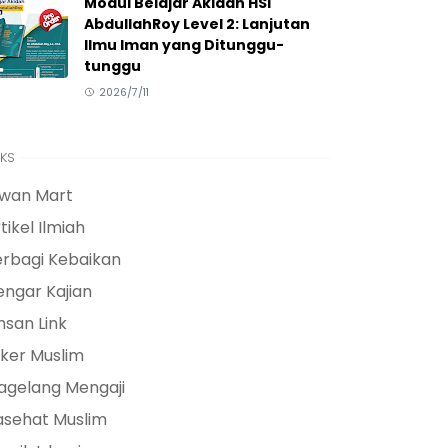
Modul Belajar Akidah HSI
AbdullahRoy Level 2: Lanjutan
Ilmu Iman yang Ditunggu-
tunggu
2026/7/11
NKS
lwan Mart
tikel Ilmiah
erbagi Kebaikan
ngar Kajian
hsan Link
ker Muslim
agelang Mengaji
asehat Muslim