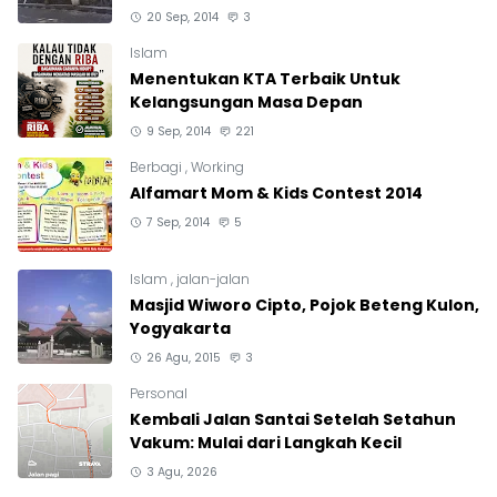
20 Sep, 2014
3
Islam
Menentukan KTA Terbaik Untuk
Kelangsungan Masa Depan
9 Sep, 2014
221
Berbagi
,
Working
Alfamart Mom & Kids Contest 2014
7 Sep, 2014
5
Islam
,
jalan-jalan
Masjid Wiworo Cipto, Pojok Beteng Kulon,
Yogyakarta
26 Agu, 2015
3
Personal
Kembali Jalan Santai Setelah Setahun
Vakum: Mulai dari Langkah Kecil
3 Agu, 2026