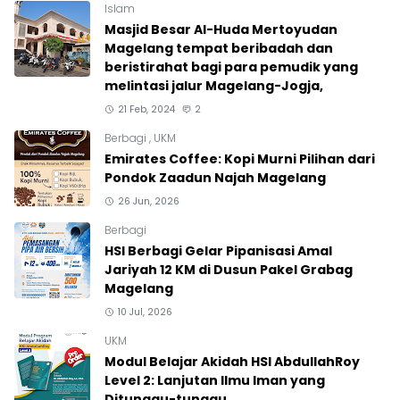
Islam
Masjid Besar Al-Huda Mertoyudan
Magelang tempat beribadah dan
beristirahat bagi para pemudik yang
melintasi jalur Magelang-Jogja,
21 Feb, 2024
2
Berbagi
,
UKM
Emirates Coffee: Kopi Murni Pilihan dari
Pondok Zaadun Najah Magelang
26 Jun, 2026
Berbagi
HSI Berbagi Gelar Pipanisasi Amal
Jariyah 12 KM di Dusun Pakel Grabag
Magelang
10 Jul, 2026
UKM
Modul Belajar Akidah HSI AbdullahRoy
Level 2: Lanjutan Ilmu Iman yang
Ditunggu-tunggu