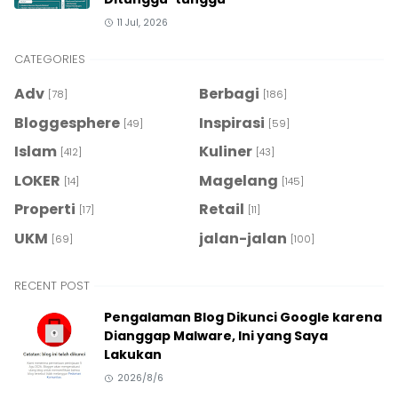
11 Jul, 2026
CATEGORIES
Adv
Berbagi
[78]
[186]
Bloggesphere
Inspirasi
[49]
[59]
Islam
Kuliner
[412]
[43]
LOKER
Magelang
[14]
[145]
Properti
Retail
[17]
[11]
UKM
jalan-jalan
[69]
[100]
RECENT POST
Pengalaman Blog Dikunci Google karena
Dianggap Malware, Ini yang Saya
Lakukan
2026/8/6