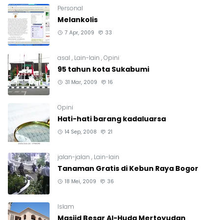
Personal
Melankolis
7 Apr, 2009
33
asal
,
Lain-lain
,
Opini
95 tahun kota Sukabumi
31 Mar, 2009
16
Opini
Hati-hati barang kadaluarsa
14 Sep, 2008
21
jalan-jalan
,
Lain-lain
Tanaman Gratis di Kebun Raya Bogor
18 Mei, 2009
36
Islam
Masjid Besar Al-Huda Mertoyudan