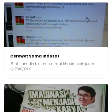
Cerewet Sama Indosat
ikhsanudin bin muhtarmat khaerun bin juremi
2010/12/18