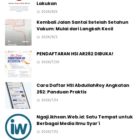
Lakukan
2026/8/6
Kembali Jalan Santai Setelah Setahun
Vakum: Mulai dari Langkah Kecil
2026/8/3
PENDAFTARAN HSI AR262 DIBUKA!
2026/7/20
Cara Daftar HSI AbdullahRoy Angkatan
262: Panduan Praktis
2026/7/13
Ngaji.Ikhsan.Web.id: Satu Tempat untuk
Berbagai Media Ilmu Syar'i
2026/7/12