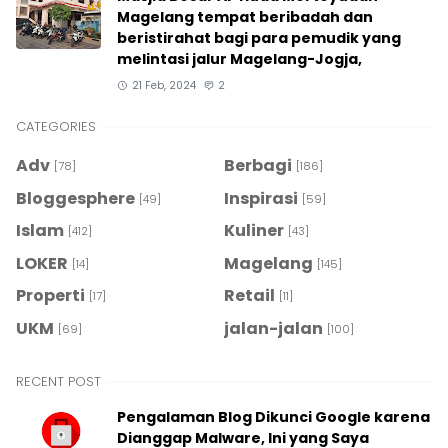
Magelang tempat beribadah dan
beristirahat bagi para pemudik yang
melintasi jalur Magelang-Jogja,
21 Feb, 2024
2
CATEGORIES
Adv
Berbagi
[78]
[186]
Bloggesphere
Inspirasi
[49]
[59]
Islam
Kuliner
[412]
[43]
LOKER
Magelang
[14]
[145]
Properti
Retail
[17]
[11]
UKM
jalan-jalan
[69]
[100]
RECENT POST
Pengalaman Blog Dikunci Google karena
Dianggap Malware, Ini yang Saya