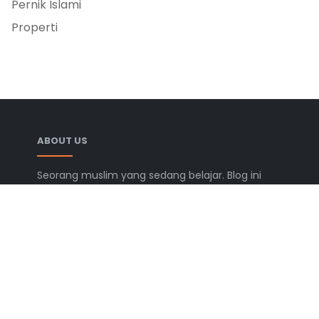
Pernik Islami
Properti
ABOUT US
Seorang muslim yang sedang belajar. Blog ini
berisi catatan, tulisan, dan berbagai informasi
yang semoga bermanfaat.
LEARN MORE
Advertise
Disclaimer