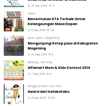
20 Apr, 2020
2
Islam
Menentukan KTA Terbaik Untuk
Kelangsungan Masa Depan
9 Sep, 2014
221
jalan-jalan
,
Magelang
Mengunjungi Ketep pass di Kabupaten
Magelang
20 Sep, 2014
3
Berbagi
,
Working
Alfamart Mom & Kids Contest 2014
7 Sep, 2014
5
Bloggesphere
,
Lain-lain
Award dari katakataku
18 Apr, 2009
42