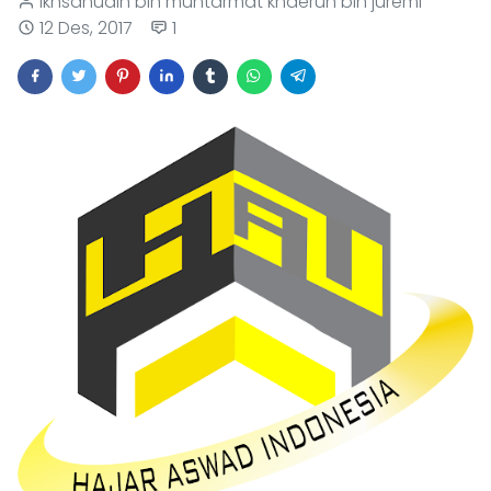
ikhsanudin bin muhtarmat khaerun bin juremi
12 Des, 2017
1