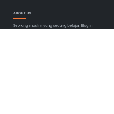
ABOUT US
Seorang muslim yang sedang belajar. Blog ini
berisi catatan, tulisan, dan berbagai informasi
yang semoga bermanfaat.
LEARN MORE
Advertise
Disclaimer
ChangeLog
Privacy Policy
FOLLOW US