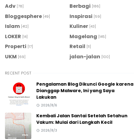
Adv
Berbagi
[78]
[186]
Bloggesphere
Inspirasi
[49]
[59]
Islam
Kuliner
[412]
[43]
LOKER
Magelang
[14]
[145]
Properti
Retail
[17]
[11]
UKM
jalan-jalan
[69]
[100]
RECENT POST
Pengalaman Blog Dikunci Google karena
Dianggap Malware, Ini yang Saya
Lakukan
2026/8/6
Kembali Jalan Santai Setelah Setahun
Vakum: Mulai dari Langkah Kecil
2026/8/3