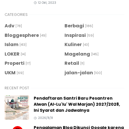
12 Okt, 2023
CATEGORIES
Adv
Berbagi
[78]
[186]
Bloggesphere
Inspirasi
[49]
[59]
Islam
Kuliner
[413]
[43]
LOKER
Magelang
[14]
[145]
Properti
Retail
[17]
[11]
UKM
jalan-jalan
[69]
[100]
RECENT POST
Pendaftaran Santri Baru Pesantren
Alwan (Al-Lu'lu' Wal Marjan) 2027/2028,
Ini Syarat dan Jadwalnya
2026/8/8
Pengalaman Blog Dikunci Google karena