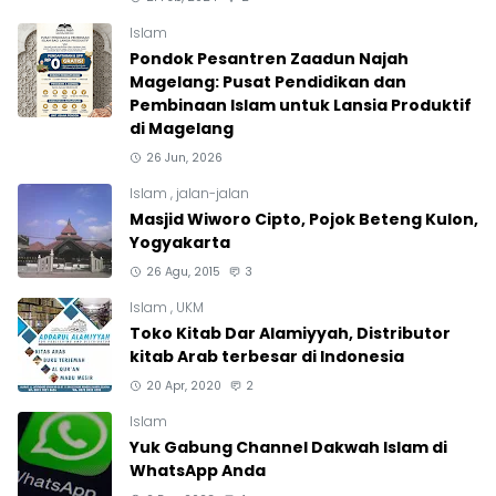
Islam
Pondok Pesantren Zaadun Najah
Magelang: Pusat Pendidikan dan
Pembinaan Islam untuk Lansia Produktif
di Magelang
26 Jun, 2026
Islam
,
jalan-jalan
Masjid Wiworo Cipto, Pojok Beteng Kulon,
Yogyakarta
26 Agu, 2015
3
Islam
,
UKM
Toko Kitab Dar Alamiyyah, Distributor
kitab Arab terbesar di Indonesia
20 Apr, 2020
2
Islam
Yuk Gabung Channel Dakwah Islam di
WhatsApp Anda