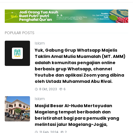
POPULAR POSTS
Islam
Yuk, Gabung Grup Whatsapp Majelis
Taklim Amal Mulia Muamalah (MT. AMM)
adalah komunitas pengajian online
berbasis grup Whatsapp, channel
Youtube dan aplikasi Zoom yang dibina
oleh Ustadz Muhammad Abu Rivai.
8 Okt, 2023
6
Islam
Masjid Besar Al-Huda Mertoyudan
Magelang tempat beribadah dan
beristirahat bagi para pemudik yang
melintasi jalur Magelang-Jogja,
21 Feb, 2024
2