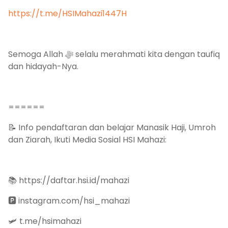
https://t.me/HSIMahazi1447H
Semoga Allah ﷻ selalu merahmati kita dengan taufiq
dan hidayah-Nya.
======
📝 Info pendaftaran dan belajar Manasik Haji, Umroh
dan Ziarah, Ikuti Media Sosial HSI Mahazi:
📚 https://daftar.hsi.id/mahazi
🅿️ instagram.com/hsi_mahazi
🛩️ t.me/hsimahazi