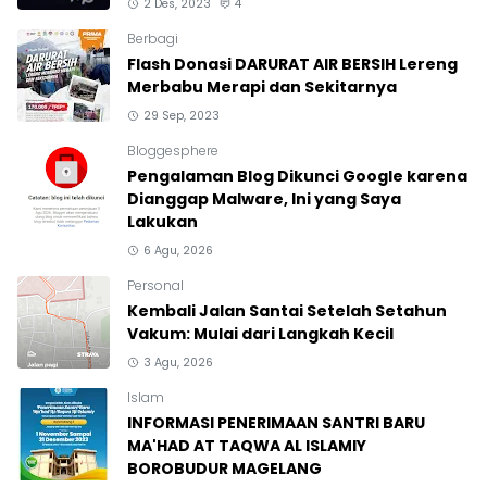
2 Des, 2023
4
Berbagi
Flash Donasi DARURAT AIR BERSIH Lereng
Merbabu Merapi dan Sekitarnya
29 Sep, 2023
Bloggesphere
Pengalaman Blog Dikunci Google karena
Dianggap Malware, Ini yang Saya
Lakukan
6 Agu, 2026
Personal
Kembali Jalan Santai Setelah Setahun
Vakum: Mulai dari Langkah Kecil
3 Agu, 2026
Islam
INFORMASI PENERIMAAN SANTRI BARU
MA'HAD AT TAQWA AL ISLAMIY
BOROBUDUR MAGELANG