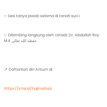
✨ Sesi tanya jawab selama di tanah suci i
✨ Dibimbing langsung oleh Ustadz Dr. Abdullah Roy
M.A حفظه الله تعالى
📌 Daftarkan diri Antum di:
https://s.hsi.id/hajimahazi