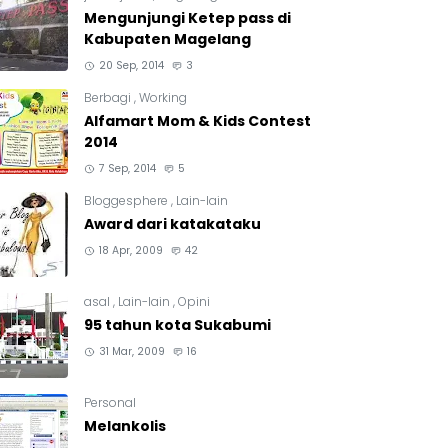
Mengunjungi Ketep pass di
Kabupaten Magelang
20 Sep, 2014
3
Berbagi
,
Working
Alfamart Mom & Kids Contest
2014
7 Sep, 2014
5
Bloggesphere
,
Lain-lain
Award dari katakataku
18 Apr, 2009
42
asal
,
Lain-lain
,
Opini
95 tahun kota Sukabumi
31 Mar, 2009
16
Personal
Melankolis