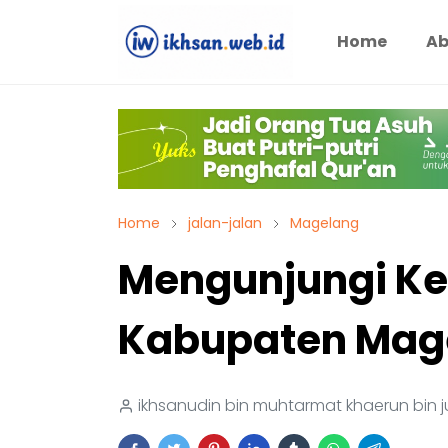
Home
Ab
Home
jalan-jalan
Magelang
Mengunjungi Ke
Kabupaten Mag
ikhsanudin bin muhtarmat khaerun bin j