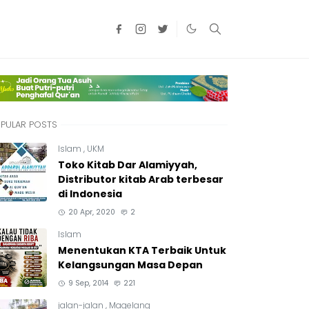
PULAR POSTS
Islam
,
UKM
Toko Kitab Dar Alamiyyah,
Distributor kitab Arab terbesar
di Indonesia
20 Apr, 2020
2
Islam
Menentukan KTA Terbaik Untuk
Kelangsungan Masa Depan
9 Sep, 2014
221
jalan-jalan
,
Magelang