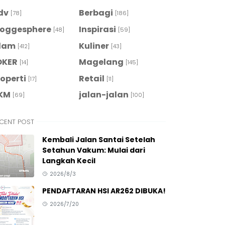
dv
Berbagi
[78]
[186]
loggesphere
Inspirasi
[48]
[59]
slam
Kuliner
[412]
[43]
OKER
Magelang
[14]
[145]
roperti
Retail
[17]
[11]
KM
jalan-jalan
[69]
[100]
CENT POST
Kembali Jalan Santai Setelah
Setahun Vakum: Mulai dari
Langkah Kecil
2026/8/3
PENDAFTARAN HSI AR262 DIBUKA!
2026/7/20