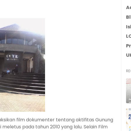
A
B
I
L
P
U
RE
ksikan film dokumenter tentang aktifitas Gunung
meletus pada tahun 2010 yang lalu. Selain Film