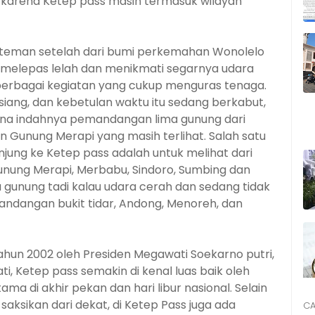
 karena Ketep pass masih termasuk wilayah
-teman setelah dari bumi perkemahan Wonolelo
 melepas lelah dan menikmati segarnya udara
 berbagai kegiatan yang cukup menguras tenaga.
iang, dan kebetulan waktu itu sedang berkabut,
na indahnya pemandangan lima gunung dari
unung Merapi yang masih terlihat. Salah satu
jung ke Ketep pass adalah untuk melihat dari
nung Merapi, Merbabu, Sindoro, Sumbing dan
gunung tadi kalau udara cerah dan sedang tidak
andangan bukit tidar, Andong, Menoreh, dan
tahun 2002 oleh Presiden Megawati Soekarno putri,
i, Ketep pass semakin di kenal luas baik oleh
ma di akhir pekan dan hari libur nasional. Selain
aksikan dari dekat, di Ketep Pass juga ada
CA