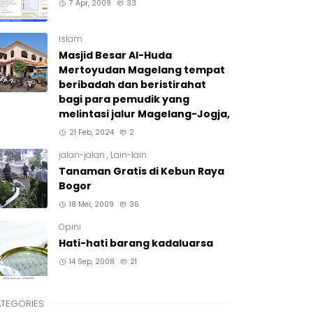
7 Apr, 2009
33
Islam
Masjid Besar Al-Huda
Mertoyudan Magelang tempat
beribadah dan beristirahat
bagi para pemudik yang
melintasi jalur Magelang-Jogja,
21 Feb, 2024
2
jalan-jalan
,
Lain-lain
Tanaman Gratis di Kebun Raya
Bogor
18 Mei, 2009
36
Opini
Hati-hati barang kadaluarsa
14 Sep, 2008
21
TEGORIES