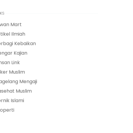
NKS
lwan Mart
tikel Ilmiah
erbagi Kebaikan
ngar Kajian
hsan Link
ker Muslim
agelang Mengaji
asehat Muslim
rnik Islami
operti