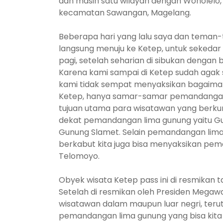
dan masih satu wilayah dengan Wonolelo,
kecamatan Sawangan, Magelang.
Beberapa hari yang lalu saya dan teman
langsung menuju ke Ketep, untuk sekedar
pagi, setelah seharian di sibukan dengan
Karena kami sampai di Ketep sudah agak s
kami tidak sempat menyaksikan bagaima
Ketep, hanya samar-samar pemandangan G
tujuan utama para wisatawan yang berkun
dekat pemandangan lima gunung yaitu Gu
Gunung Slamet. Selain pemandangan lima 
berkabut kita juga bisa menyaksikan pem
Telomoyo.
Obyek wisata Ketep pass ini di resmikan 
Setelah di resmikan oleh Presiden Megawat
wisatawan dalam maupun luar negri, teruta
pemandangan lima gunung yang bisa kita s