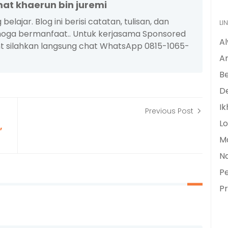
at khaerun bin juremi
lajar. Blog ini berisi catatan, tulisan, dan
LI
moga bermanfaat.. Untuk kerjasama Sponsored
A
t silahkan langsung chat WhatsApp 0815-1065-
Ar
B
De
Ik
Previous Post
Lo
,
M
N
Pe
Pr