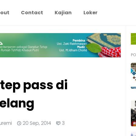
out
Contact
Kajian
Loker
PO
tep pass di
elang
uremi
20 Sep, 2014
3