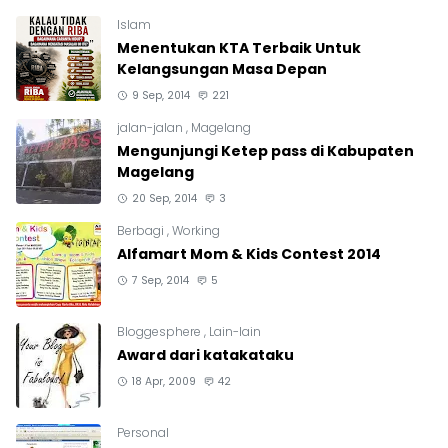
Islam
Menentukan KTA Terbaik Untuk
Kelangsungan Masa Depan
9 Sep, 2014
221
jalan-jalan
,
Magelang
Mengunjungi Ketep pass di Kabupaten
Magelang
20 Sep, 2014
3
Berbagi
,
Working
Alfamart Mom & Kids Contest 2014
7 Sep, 2014
5
Bloggesphere
,
Lain-lain
Award dari katakataku
18 Apr, 2009
42
Personal