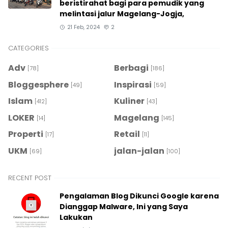
beristirahat bagi para pemudik yang
melintasi jalur Magelang-Jogja,
21 Feb, 2024
2
CATEGORIES
Adv
Berbagi
[78]
[186]
Bloggesphere
Inspirasi
[49]
[59]
Islam
Kuliner
[412]
[43]
LOKER
Magelang
[14]
[145]
Properti
Retail
[17]
[11]
UKM
jalan-jalan
[69]
[100]
RECENT POST
Pengalaman Blog Dikunci Google karena
Dianggap Malware, Ini yang Saya
Lakukan