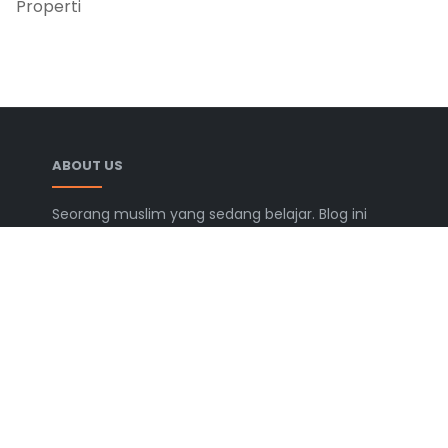
Properti
ABOUT US
Seorang muslim yang sedang belajar. Blog ini
berisi catatan, tulisan, dan berbagai informasi
yang semoga bermanfaat.
LEARN MORE
Advertise
Disclaimer
ChangeLog