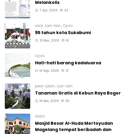
Melankolis
7 Apr, 2009
33
asal
,
Lain-lain
,
Opini
95 tahun kota Sukabumi
31 Mar, 2009
16
Opini
Hati-hati barang kadaluarsa
14 Sep, 2008
21
jalan-jalan
,
Lain-lain
Tanaman Gratis di Kebun Raya Bogor
18 Mei, 2009
36
Islam
Masjid Besar Al-Huda Mertoyudan
Magelang tempat beribadah dan